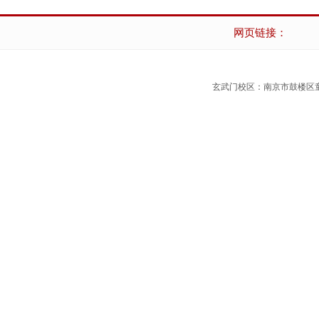
网页链接：
玄武门校区：南京市鼓楼区童家巷