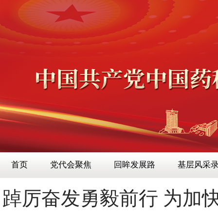
首页
党代会聚焦
回眸发展路
基层风采
踔厉奋发勇毅前行 为加